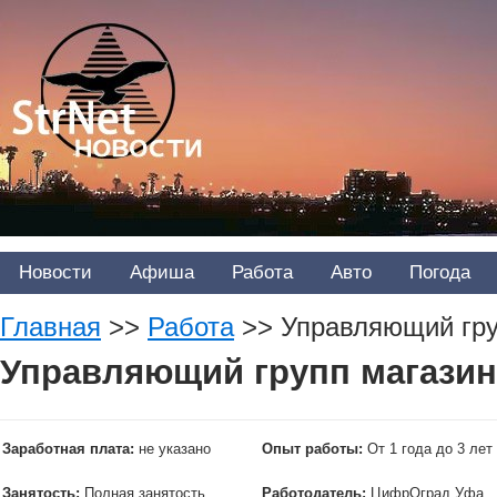
Новости
Афиша
Работа
Авто
Погода
Главная
>>
Работа
>>
Управляющий гру
Управляющий групп магази
Заработная плата:
не указано
Опыт работы:
От 1 года до 3 лет
Занятость:
Полная занятость
Работодатель:
ЦифрОград Уфа